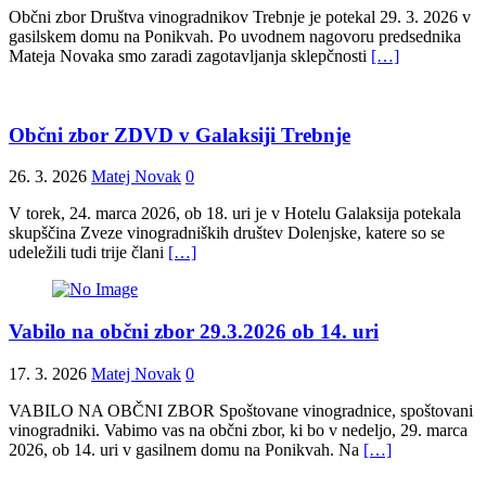
Občni zbor Društva vinogradnikov Trebnje je potekal 29. 3. 2026 v
gasilskem domu na Ponikvah. Po uvodnem nagovoru predsednika
Mateja Novaka smo zaradi zagotavljanja sklepčnosti
[…]
Občni zbor ZDVD v Galaksiji Trebnje
26. 3. 2026
Matej Novak
0
V torek, 24. marca 2026, ob 18. uri je v Hotelu Galaksija potekala
skupščina Zveze vinogradniških društev Dolenjske, katere so se
udeležili tudi trije člani
[…]
Vabilo na občni zbor 29.3.2026 ob 14. uri
17. 3. 2026
Matej Novak
0
VABILO NA OBČNI ZBOR Spoštovane vinogradnice, spoštovani
vinogradniki. Vabimo vas na občni zbor, ki bo v nedeljo, 29. marca
2026, ob 14. uri v gasilnem domu na Ponikvah. Na
[…]