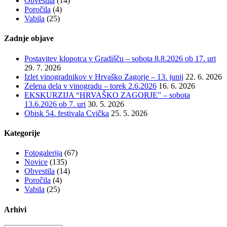
Obvestila
(14)
Poročila
(4)
Vabila
(25)
Zadnje objave
Postavitev klopotca v Gradišču – sobota 8.8.2026 ob 17. uri
29. 7. 2026
Izlet vinogradnikov v Hrvaško Zagorje – 13. junij
22. 6. 2026
Zelena dela v vinogradu – torek 2.6.2026
16. 6. 2026
EKSKURZIJA “HRVAŠKO ZAGORJE” – sobota
13.6.2026 ob 7. uri
30. 5. 2026
Obisk 54. festivala Cvička
25. 5. 2026
Kategorije
Fotogalerija
(67)
Novice
(135)
Obvestila
(14)
Poročila
(4)
Vabila
(25)
Arhivi