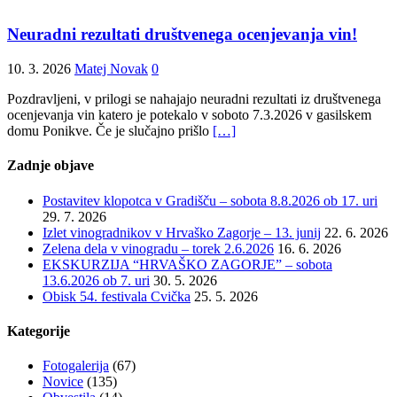
Neuradni rezultati društvenega ocenjevanja vin!
10. 3. 2026
Matej Novak
0
Pozdravljeni, v prilogi se nahajajo neuradni rezultati iz društvenega
ocenjevanja vin katero je potekalo v soboto 7.3.2026 v gasilskem
domu Ponikve. Če je slučajno prišlo
[…]
Zadnje objave
Postavitev klopotca v Gradišču – sobota 8.8.2026 ob 17. uri
29. 7. 2026
Izlet vinogradnikov v Hrvaško Zagorje – 13. junij
22. 6. 2026
Zelena dela v vinogradu – torek 2.6.2026
16. 6. 2026
EKSKURZIJA “HRVAŠKO ZAGORJE” – sobota
13.6.2026 ob 7. uri
30. 5. 2026
Obisk 54. festivala Cvička
25. 5. 2026
Kategorije
Fotogalerija
(67)
Novice
(135)