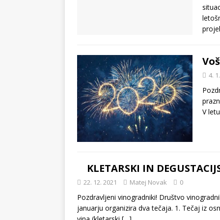
situa
letoš
proje
Voš
4. 1
Pozdr
prazn
V let
KLETARSKI IN DEGUSTACIJS
22. 12. 2021
Matej Novak
0
Pozdravljeni vinogradniki! Društvo vinogradni
januarju organizira dva tečaja. 1. Tečaj iz o
vina (kletarski
[…]